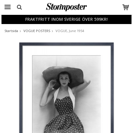
FRAKTFRITT INOM SVERIGE ÖVER 599KR!
Produkten har blivit tillagd i varukorgen
Startsida
VOGUE POSTERS
VOGUE, June 1954