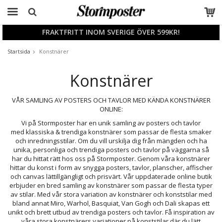
FRAKTFRITT INOM SVERIGE ÖVER 599KR!
Produkten har blivit tillagd i varukorgen
Startsida
Konstnärer
Konstnärer
VÅR SAMLING AV POSTERS OCH TAVLOR MED KÄNDA KONSTNÄRER
ONLINE:
Vi på Stormposter har en unik samling av posters och tavlor
med klassiska & trendiga konstnärer som passar de flesta smaker
och inredningsstilar. Om du vill urskilja dig från mängden och ha
unika, personliga och trendiga posters och tavlor på väggarna så
har du hittat rätt hos oss på Stormposter. Genom våra konstnärer
hittar du konst i form av snygga posters, tavlor, planscher, affischer
och canvas lättillgängligt och prisvärt. Vår uppdaterade online butik
erbjuder en bred samling av konstnärer som passar de flesta typer
av stilar. Med vår stora variation av konstnärer och konststilar med
bland annat Miro, Warhol, Basquiat, Van Gogh och Dali skapas ett
unikt och brett utbud av trendiga posters och tavlor. Få inspiration av
våra stora konstnärers variationer på konststilar där du lätt