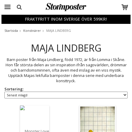
FRAKTFRITT INOM SVERIGE ÖVER 599KR!
Produkten har blivit tillagd i varukorgen
Startsida
Konstnärer
MAJA LINDBERG
MAJA LINDBERG
Barn poster från Maja Lindberg, född 1972, är från Lomma i Skåne.
Hon får största delen av sin inspiration ifrån sagovärlden, drömmar
och barndomsminnen, ofta även med inslag av en viss mystik.
Upptäck Majas lekfulla barnposter i denna serie med underbara
konsttryck.
Sortering: