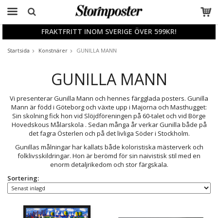
FRAKTFRITT INOM SVERIGE ÖVER 599KR!
Produkten har blivit tillagd i varukorgen
Startsida
Konstnärer
GUNILLA MANN
GUNILLA MANN
Vi presenterar Gunilla Mann och hennes färgglada posters. Gunilla
Mann är född i Göteborg och växte upp i Majorna och Masthugget:
Sin skolning fick hon vid Slöjdföreningen på 60-talet och vid Börge
Hovedskous Målarskola . Sedan många år verkar Gunilla både på
det fagra Österlen och på det livliga Söder i Stockholm.
Gunillas målningar har kallats både koloristiska mästerverk och
folklivsskildringar. Hon är berömd för sin naivistisk stil med en
enorm detaljrikedom och stor färgskala.
Sortering: