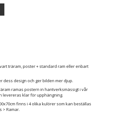
vart träram, poster + standard ram eller enbart
r dess design och ger bilden mer djup.
träram ramas postern in hantverksmässigt i vår
n levereras klar för upphängning.
x70cm finns i 4 olika kulörer som kan beställas
rs > Ramar.