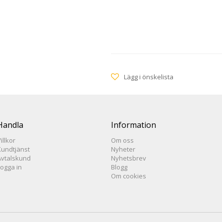
Lägg i önskelista
Handla
Information
illkor
Om oss
Kundtjänst
Nyheter
Avtalskund
Nyhetsbrev
Logga in
Blogg
Om cookies