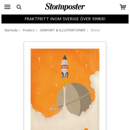
FRAKTFRITT INOM SVERIGE ÖVER 599KR!
Produkten har blivit tillagd i varukorgen
Startsida
Posters
GRAFISKT & ILLUSTRATIONER
Glory!