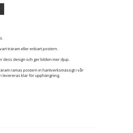
s.
vart träram eller enbart postern.
r dess design och ger bilden mer djup.
träram ramas postern in hantverksmässigt i vår
n levereras klar för upphängning.