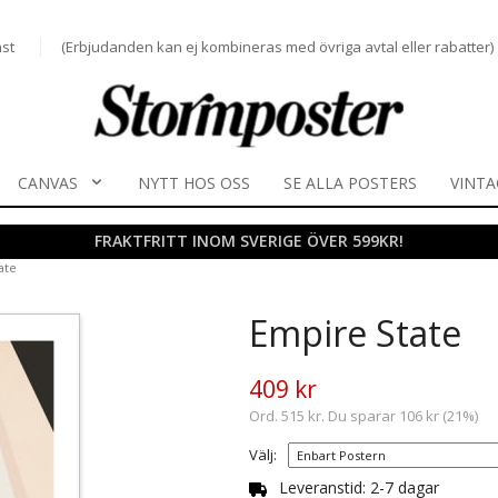
st
(Erbjudanden kan ej kombineras med övriga avtal eller rabatter)
CANVAS
NYTT HOS OSS
SE ALLA POSTERS
VINTA
FRAKTFRITT INOM SVERIGE ÖVER 599KR!
ate
Empire State
409 kr
Ord. 515 kr. Du sparar 106 kr (21%)
Välj:
Leveranstid: 2-7 dagar