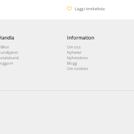
Lägg i önskelista
Handla
Information
illkor
Om oss
Kundtjänst
Nyheter
Avtalskund
Nyhetsbrev
Logga in
Blogg
Om cookies