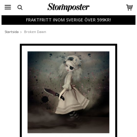
FRAKTFRITT INOM SVERIGE ÖVER 599KR!
Produkten har blivit tillagd i varukorgen
Startsida
Broken Dawn