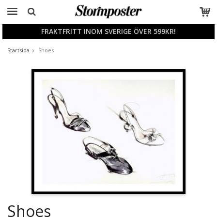
FRAKTFRITT INOM SVERIGE ÖVER 599KR!
Produkten har blivit tillagd i varukorgen
Startsida
Shoes
Shoes