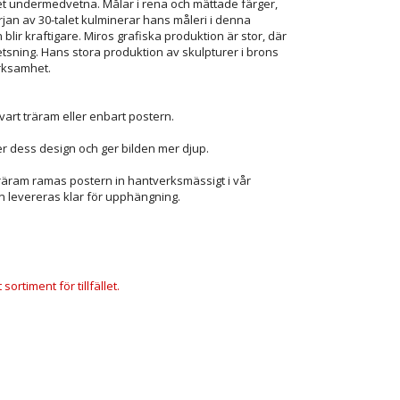
t undermedvetna. Målar i rena och mättade färger,
örjan av 30-talet kulminerar hans måleri i denna
blir kraftigare. Miros grafiska produktion är stor, där
etsning. Hans stora produktion av skulpturer i brons
rksamhet.
vart träram eller enbart postern.
r dess design och ger bilden mer djup.
träram ramas postern in hantverksmässigt i vår
n levereras klar för upphängning.
ortiment för tillfället.