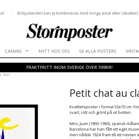
st
(Erbjudanden kan ej kombineras med övriga avtal eller rabatter)
CANVAS
NYTT HOS OSS
SE ALLA POSTERS
VINTA
FRAKTFRITT INOM SVERIGE ÖVER 599KR!
ne 1951
Petit chat au c
Kvalitetsposter i format 50x70 cm. Fö
svart, rött och grönt på vit botten.
Miro, Juan (1893-1983), spansk målare
Barcelona har han fått ett eget muse
men nådde 1924 fram till ett nästan ab