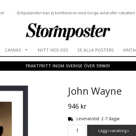
st
(Erbjudanden kan ej kombineras med övriga avtal eller rabatter)
CANVAS
NYTT HOS OSS
SE ALLA POSTERS
VINTA
FRAKTFRITT INOM SVERIGE ÖVER 599KR!
John Wayne
946 kr
Leveranstid: 2-7 dagar
Lägg i varukorg »