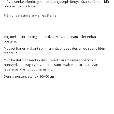
inflytelserike efterkrigskonstnären Joseph Beuys. Starka färker i blå,
röda och gröna toner
Från privat samlare Marlies Biehler.
_______________________
Välj mellan inramning med exklusiv svart träram, eller enbart
postern.
Motivet har en vit kant som framhäver dess design och ger bilden
mer djup.
*Vid beställning med exklusiv svart träram ramas postern in
hantverksmässigt i vår verkstad samt kvalitetssäkras. Tavlan
levereras klar för upphängning.
Denna posters storlek: 90x60 cm