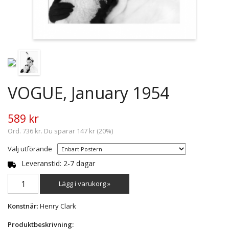
VOGUE, January 1954
589 kr
Ord. 736 kr. Du sparar 147 kr (20%)
Välj utförande
Leveranstid: 2-7 dagar
Lägg i varukorg »
Konstnär
: Henry Clark
Produktbeskrivning: