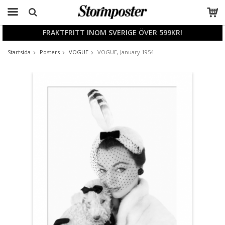
FRAKTFRITT INOM SVERIGE ÖVER 599KR!
Produkten har blivit tillagd i varukorgen
Startsida
Posters
VOGUE
VOGUE, January 1954