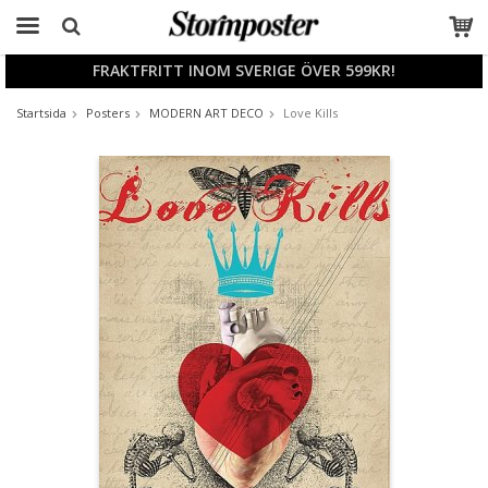
FRAKTFRITT INOM SVERIGE ÖVER 599KR!
Produkten har blivit tillagd i varukorgen
Startsida
Posters
MODERN ART DECO
Love Kills