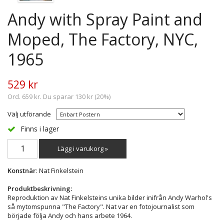
Andy with Spray Paint and
Moped, The Factory, NYC,
1965
529 kr
Ord. 659 kr. Du sparar 130 kr (20%)
Välj utförande
Finns i lager
Lägg i varukorg »
Konstnär
: Nat Finkelstein
Produktbeskrivning:
Reproduktion av Nat Finkelsteins unika bilder inifrån Andy Warhol's
så mytomspunna "The Factory". Nat var en fotojournalist som
började följa Andy och hans arbete 1964.