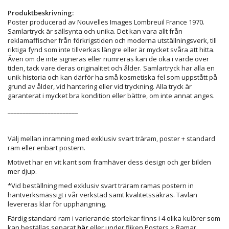
Produktbeskrivning:
Poster producerad av Nouvelles Images Lombreuil France 1970.
Samlartryck är sällsynta och unika. Det kan vara allt från
reklamaffischer från förkrigstiden och moderna utställningsverk, till
riktiga fynd som inte tillverkas längre eller är mycket svåra att hitta.
Även om de inte signeras eller numreras kan de öka i värde över
tiden, tack vare deras originalitet och ålder. Samlartryck har alla en
unik historia och kan därför ha små kosmetiska fel som uppstått på
grund av ålder, vid hantering eller vid tryckning. Alla tryck är
garanterat i mycket bra kondition eller bättre, om inte annat anges.
_______________________
Välj mellan inramning med exklusiv svart träram, poster + standard
ram eller enbart postern.
Motivet har en vit kant som framhäver dess design och ger bilden
mer djup.
*Vid beställning med exklusiv svart träram ramas postern in
hantverksmässigt i vår verkstad samt kvalitetssäkras. Tavlan
levereras klar för upphängning.
Färdig standard ram i varierande storlekar finns i 4 olika kulörer som
kan beställas separat
här
eller under fliken Posters > Ramar.