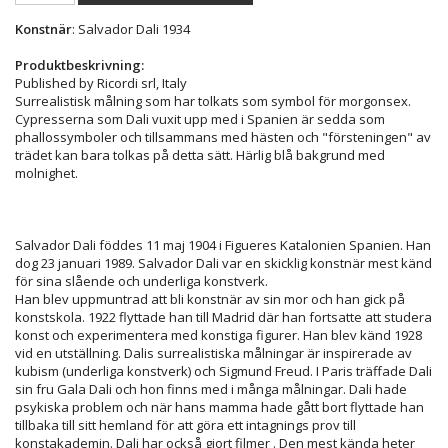
Konstnär
: Salvador Dali 1934
Produktbeskrivning:
Published by Ricordi srl, Italy
Surrealistisk målning som har tolkats som symbol för morgonsex.
Cypresserna som Dali vuxit upp med i Spanien är sedda som
phallossymboler och tillsammans med hästen och "försteningen" av
trädet kan bara tolkas på detta sätt. Härlig blå bakgrund med
molnighet.
Salvador Dali föddes 11 maj 1904 i Figueres Katalonien Spanien. Han
dog 23 januari 1989. Salvador Dali var en skicklig konstnär mest känd
för sina slående och underliga konstverk.
Han blev uppmuntrad att bli konstnär av sin mor och han gick på
konstskola. 1922 flyttade han till Madrid där han fortsatte att studera
konst och experimentera med konstiga figurer. Han blev känd 1928
vid en utställning. Dalis surrealistiska målningar är inspirerade av
kubism (underliga konstverk) och Sigmund Freud. I Paris träffade Dali
sin fru Gala Dali och hon finns med i många målningar. Dali hade
psykiska problem och när hans mamma hade gått bort flyttade han
tillbaka till sitt hemland för att göra ett intagnings prov till
konstakademin. Dali har också gjort filmer . Den mest kända heter