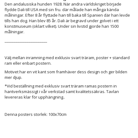
Den andalusiska hunden 1928. När andra världskriget började
flydde Dali till USA med sin fru. där målade han många kända
målningar. Efter 8 år flyttade han till baka till Spanien där han levde
tills han dog. Han blev 85 år. Dali är begravd under golvet i ett
konstmuseum (oklart vilket). Under sin livstid gjorde han 1500
målningar.
_______________________
Välj mellan inramning med exklusiv svart träram, poster + standard
ram eller enbart postern.
Motivet har en vit kant som framhäver dess design och ger bilden
mer djup.
*Vid beställning med exklusiv svart träram ramas postern in
hantverksmässigt i vår verkstad samt kvalitetssäkras. Tavlan
levereras klar för upphängning.
.
Denna posters storlek: 100x70cm