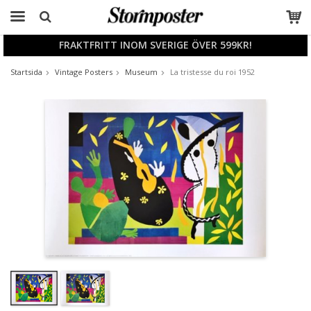
FRAKTFRITT INOM SVERIGE ÖVER 599KR!
Produkten har blivit tillagd i varukorgen
Startsida
Vintage Posters
Museum
La tristesse du roi 1952