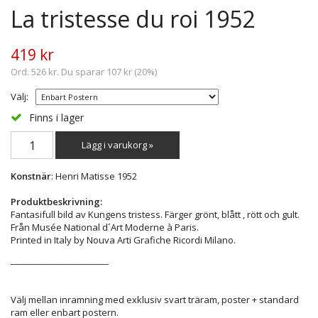
La tristesse du roi 1952
419 kr
Ord. 526 kr. Du sparar 107 kr (20%)
Välj:
Finns i lager
Lägg i varukorg »
Konstnär
: Henri Matisse 1952
Produktbeskrivning:
Fantasifull bild av Kungens tristess. Färger grönt, blått , rött och gult.
Från Musée National d´Art Moderne à Paris.
Printed in Italy by Nouva Arti Grafiche Ricordi Milano.
_______________________
Välj mellan inramning med exklusiv svart träram, poster + standard
ram eller enbart postern.