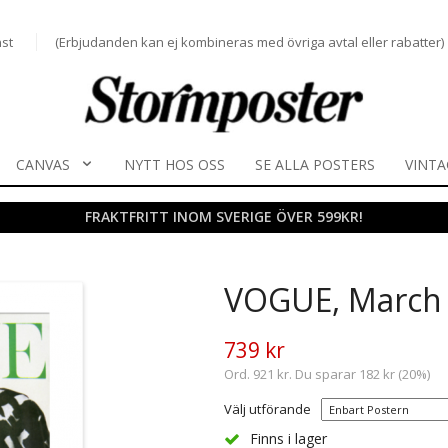
st
(Erbjudanden kan ej kombineras med övriga avtal eller rabatter)
CANVAS
NYTT HOS OSS
SE ALLA POSTERS
VINTA
FRAKTFRITT INOM SVERIGE ÖVER 599KR!
VOGUE, March
739 kr
Ord. 921 kr. Du sparar 182 kr (20%)
Välj utförande
Finns i lager