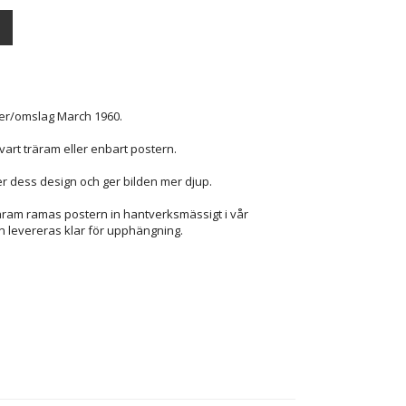
ver/omslag March 1960.
vart träram eller enbart postern.
r dess design och ger bilden mer djup.
räram ramas postern in hantverksmässigt i vår
n levereras klar för upphängning.