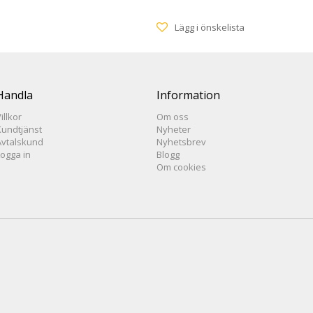
Lägg i önskelista
Handla
Information
illkor
Om oss
Kundtjänst
Nyheter
Avtalskund
Nyhetsbrev
Logga in
Blogg
Om cookies