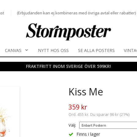
st
(Erbjudanden kan ej kombineras med övriga avtal eller rabatter)
CANVAS
NYTT HOS OSS
SE ALLA POSTERS
VINTA
FRAKTFRITT INOM SVERIGE ÖVER 599KR!
Kiss Me
359 kr
Ord. 455 kr. Du sparar 96 kr (21%)
Välj:
Finns i lager