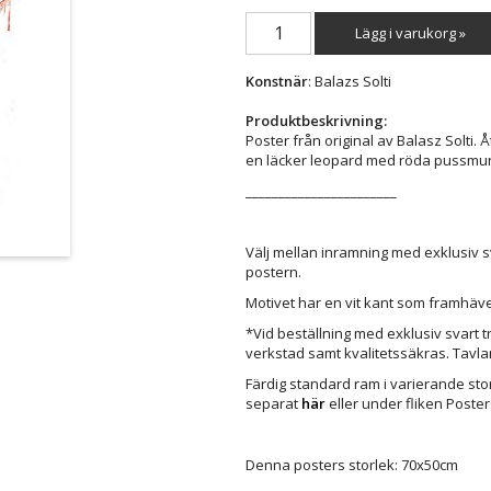
Lägg i varukorg »
Konstnär
: Balazs Solti
Produktbeskrivning:
Poster från original av Balasz Solti.
en läcker leopard med röda pussmun
_______________________
Välj mellan inramning med exklusiv s
postern.
Motivet har en vit kant som framhäve
*Vid beställning med exklusiv svart 
verkstad samt kvalitetssäkras. Tavla
Färdig standard ram i varierande stor
separat
här
eller under fliken Poste
Denna posters storlek: 70x50cm