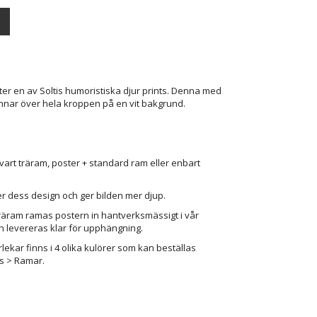
 Åter en av Soltis humoristiska djur prints. Denna med
nar över hela kroppen på en vit bakgrund.
vart träram, poster + standard ram eller enbart
r dess design och ger bilden mer djup.
träram ramas postern in hantverksmässigt i vår
n levereras klar för upphängning.
lekar finns i 4 olika kulörer som kan beställas
rs > Ramar.