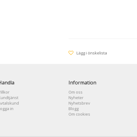
Lägg i önskelista
Handla
Information
illkor
Om oss
Kundtjänst
Nyheter
Avtalskund
Nyhetsbrev
Logga in
Blogg
Om cookies