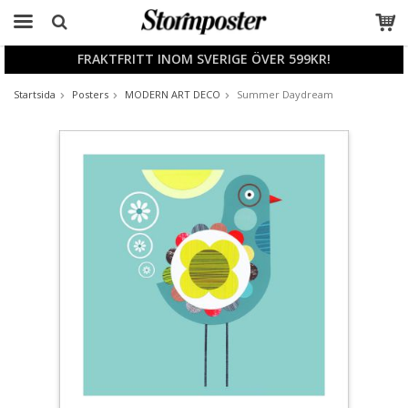
FRAKTFRITT INOM SVERIGE ÖVER 599KR!
Produkten har blivit tillagd i varukorgen
Startsida
Posters
MODERN ART DECO
Summer Daydream