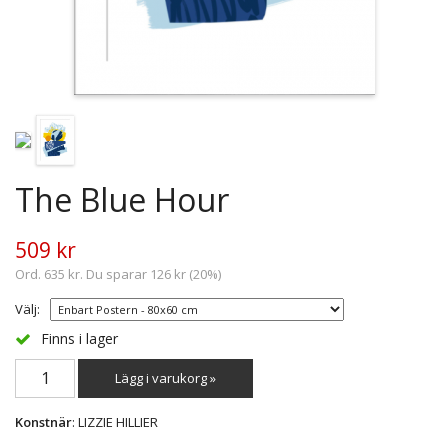
The Blue Hour
509 kr
Ord. 635 kr. Du sparar 126 kr (20%)
Välj:
Finns i lager
Lägg i varukorg »
Konstnär
: LIZZIE HILLIER