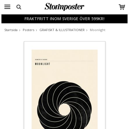
FRAKTFRITT INOM SVERIGE ÖVER 599KR!
Produkten har blivit tillagd i varukorgen
Startsida
Posters
GRAFISKT & ILLUSTRATIONER
Moonlight