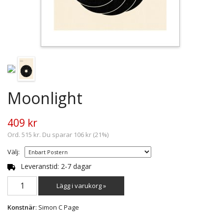
Moonlight
409 kr
Ord. 515 kr. Du sparar 106 kr (21%)
Välj:
Leveranstid: 2-7 dagar
Lägg i varukorg »
Konstnär
: Simon C Page