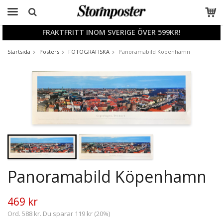
FRAKTFRITT INOM SVERIGE ÖVER 599KR!
Produkten har blivit tillagd i varukorgen
Startsida
Posters
FOTOGRAFISKA
Panoramabild Köpenhamn
Panoramabild Köpenhamn
469 kr
Ord. 588 kr. Du sparar 119 kr (20%)