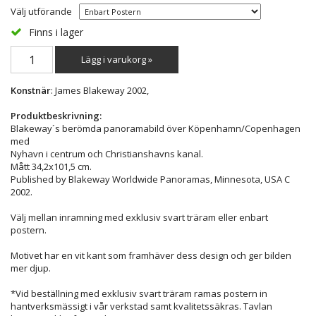
Välj utförande
Finns i lager
Lägg i varukorg »
Konstnär
: James Blakeway 2002,
Produktbeskrivning:
Blakeway´s berömda panoramabild över Köpenhamn/Copenhagen
med
Nyhavn i centrum och Christianshavns kanal.
Mått 34,2x101,5 cm.
Published by Blakeway Worldwide Panoramas, Minnesota, USA C
2002.
Välj mellan inramning med exklusiv svart träram eller enbart
postern.
Motivet har en vit kant som framhäver dess design och ger bilden
mer djup.
*Vid beställning med exklusiv svart träram ramas postern in
hantverksmässigt i vår verkstad samt kvalitetssäkras. Tavlan