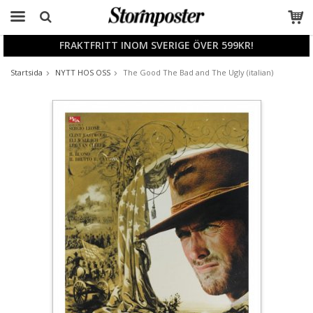
FRAKTFRITT INOM SVERIGE ÖVER 599KR!
Produkten har blivit tillagd i varukorgen
Startsida
NYTT HOS OSS
The Good The Bad and The Ugly (italian)