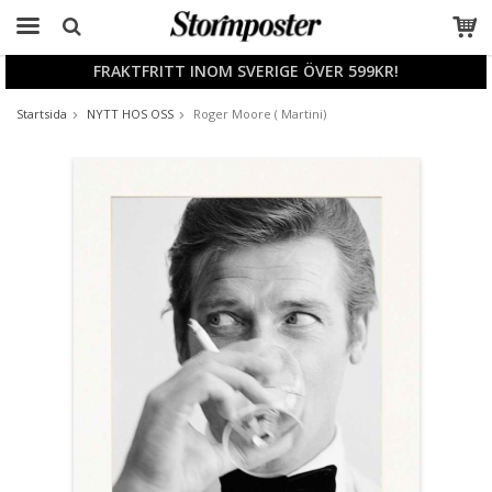
FRAKTFRITT INOM SVERIGE ÖVER 599KR!
Produkten har blivit tillagd i varukorgen
Startsida
NYTT HOS OSS
Roger Moore ( Martini)