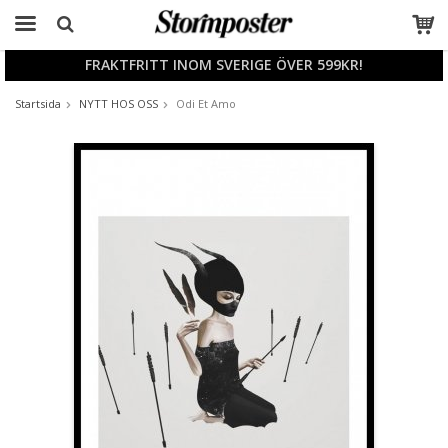
FRAKTFRITT INOM SVERIGE ÖVER 599KR!
Produkten har blivit tillagd i varukorgen
Startsida
NYTT HOS OSS
Odi Et Amo