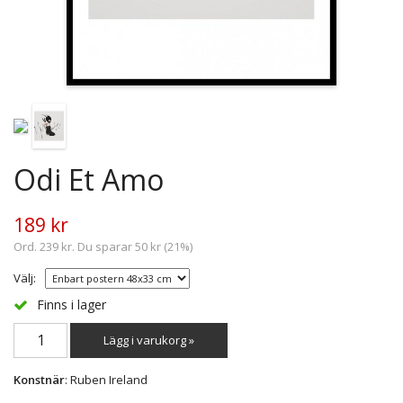
Odi Et Amo
189 kr
Ord. 239 kr. Du sparar 50 kr (21%)
Välj:
Finns i lager
Lägg i varukorg »
Konstnär
: Ruben Ireland