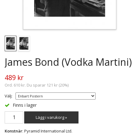
James Bond (Vodka Martini)
489 kr
Ord. 610 kr. Du sparar 121 kr (20%)
Välj:
Finns i lager
Lägg i varukorg »
Konstnär
: Pyramid International Ltd.