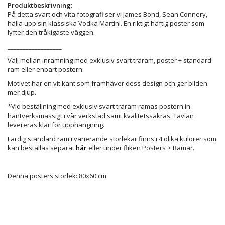
Produktbeskrivning:
På detta svart och vita fotografi ser vi James Bond, Sean Connery,
hälla upp sin klassiska Vodka Martini. En riktigt häftig poster som
lyfter den tråkigaste väggen.
__________________
Välj mellan inramning med exklusiv svart träram, poster + standard
ram eller enbart postern.
Motivet har en vit kant som framhäver dess design och ger bilden
mer djup.
*Vid beställning med exklusiv svart träram ramas postern in
hantverksmässigt i vår verkstad samt kvalitetssäkras. Tavlan
levereras klar för upphängning.
Färdig standard ram i varierande storlekar finns i 4 olika kulörer som
kan beställas separat
här
eller under fliken Posters > Ramar.
Denna posters storlek: 80x60 cm